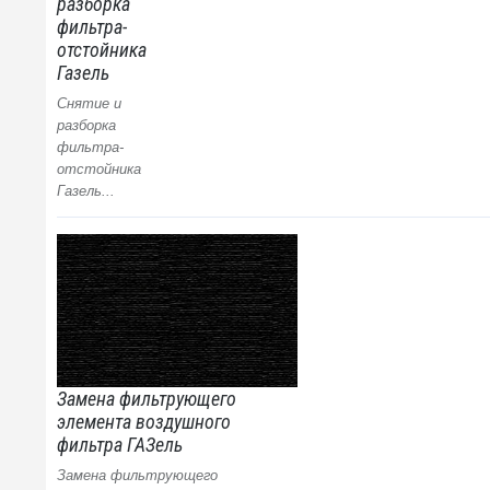
разборка
фильтра-
отстойника
Газель
Снятие и
разборка
фильтра-
отстойника
Газель...
Замена фильтрующего
элемента воздушного
фильтра ГАЗель
Замена фильтрующего