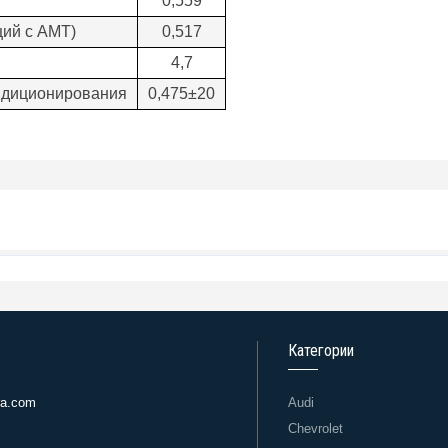
0,559
ций с АМТ)
0,517
4,7
ндиционирования
0,475±20
Категории
ra.com
Audi
Chevrolet