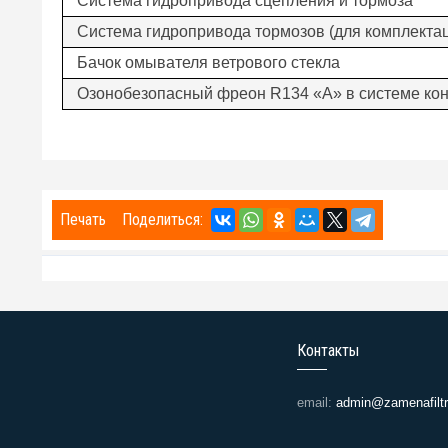
Система гидропривода сцепления и тормоза
Система гидропривода тормозов (для комплекта
Бачок омывателя ветрового стекла
Озонобезопасный фреон R134 «А» в системе ко
Печать
Поделиться:
Контакты
email:
admin@zamenafilt