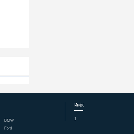
Инфо
1
BMW
Ford