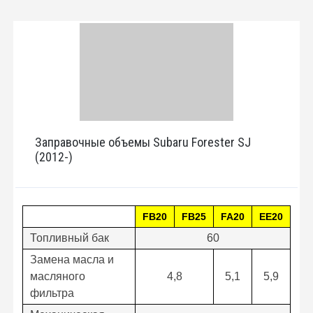
Заправочные объемы Subaru Forester SJ
(2012-)
FB20
FB25
FA20
EE20
Топливный бак
60
Замена масла и
масляного
4,8
5,1
5,9
фильтра