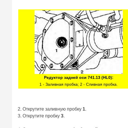
Редуктор задней оси 741.13 (HL0):
1 - Заливная пробка; 2 - Сливная пробка.
2. Открутите заливную пробку
1
.
3. Открутите пробку
3
.