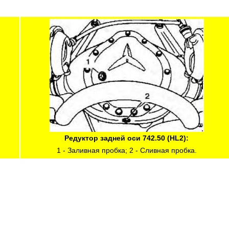
Редуктор задней оси 742.50 (HL2):
1 - Заливная пробка; 2 - Сливная пробка.