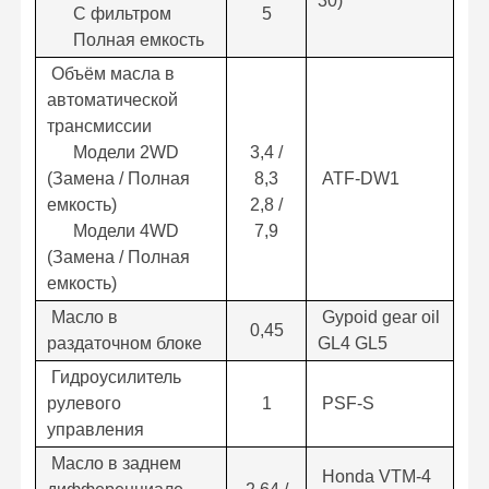
30)
С фильтром
5
Полная емкость
Объём масла в
автоматической
трансмиссии
Модели 2WD
3,4 /
(Замена / Полная
8,3
ATF-DW1
емкость)
2,8 /
Модели 4WD
7,9
(Замена / Полная
емкость)
Масло в
Gypoid gear oil
0,45
раздаточном блоке
GL4 GL5
Гидроусилитель
рулевого
1
PSF-S
управления
Масло в заднем
Honda VTM-4