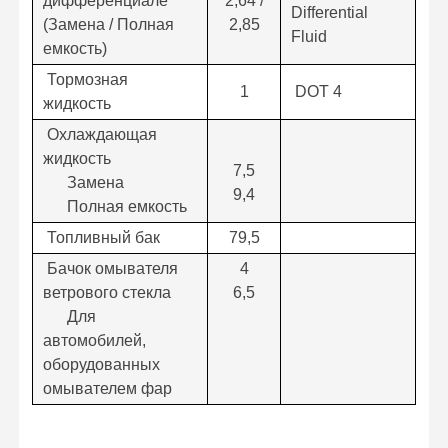
дифференциале
2,64 /
Differential
(Замена / Полная
2,85
Fluid
емкость)
Тормозная
1
DOT 4
жидкость
Охлаждающая
жидкость
7,5
Замена
9,4
Полная емкость
Топливный бак
79,5
Бачок омывателя
4
ветрового стекла
6,5
Для
автомобилей,
оборудованных
омывателем фар