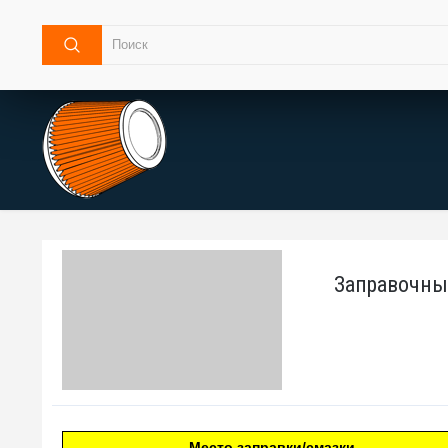
Заправочные
Место заправки/смазки