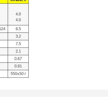
4.0
4.0
G24
6.5
3.2
7.5
2.1
0.67
0.91
550±50 г